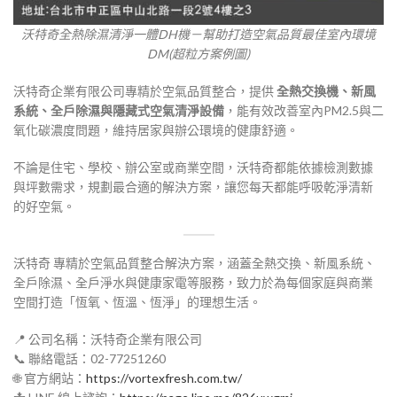
沃特奇全熱除濕清淨一體DH機－幫助打造空氣品質最佳室內環境
DM(超粒方案例圖)
沃特奇企業有限公司專精於空氣品質整合，提供
全熱交換機、新風
系統、全戶除濕與隱藏式空氣清淨設備
，能有效改善室內PM2.5與二
氧化碳濃度問題，維持居家與辦公環境的健康舒適。
不論是住宅、學校、辦公室或商業空間，沃特奇都能依據檢測數據
與坪數需求，規劃最合適的解決方案，讓您每天都能呼吸乾淨清新
的好空氣。
沃特奇 專精於空氣品質整合解決方案，涵蓋全熱交換、新風系統、
全戶除濕、全戶淨水與健康家電等服務，致力於為每個家庭與商業
空間打造「恆氧、恆溫、恆淨」的理想生活。
📍 公司名稱：沃特奇企業有限公司
📞 聯絡電話：02-77251260
🌐 官方網站：
https://vortexfresh.com.tw/