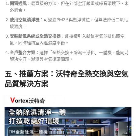
開窗通風
：最直接的方法，但在外部空汙嚴重或噪音環境下，未
必適合。
使用空氣清淨機
：可過濾PM2.5與懸浮微粒，但無法降低二氧化
碳濃度。
安裝新風系統或全熱交換器
：能持續引入新鮮空氣並排出髒空
氣，同時維持室內溫濕度平衡。
全戶整合方案
：選擇「全熱交換＋除濕＋淨化」一體機，能同時
解決空汙、潮濕與空氣循環問題。
五、推薦方案：沃特奇全熱交換與空氣
品質解決方案