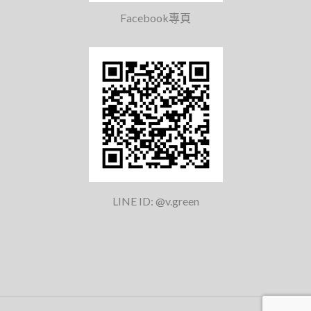
Facebook專頁
LINE ID: @v.green