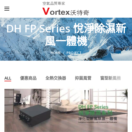
DH FP Series 悅淨除濕新
風一體機
HOME
PROJECT
ALL
優惠商品
全熱交換器
抑菌風管
窗型新風機