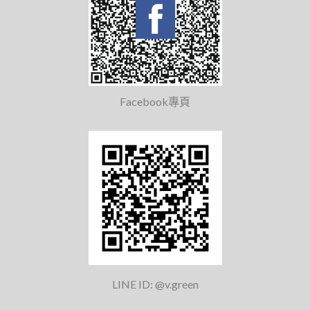
Facebook專頁
LINE ID: @v.green