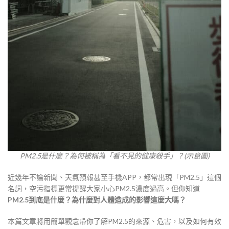
PM2.5是什麼？為何被稱為「看不見的健康殺手」？(示意圖)
近幾年不論新聞、天氣預報甚至手機APP，都常出現「PM2.5」這個
名詞，空污指標更常提醒大家小心PM2.5濃度過高。但你知道
PM2.5到底是什麼？為什麼對人體造成的影響這麼大嗎？
本篇文章將用簡單觀念帶你了解PM2.5的來源、危害，以及如何有效