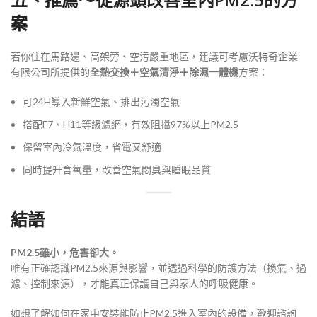
案
若你住在馬路邊、高架旁、空污嚴重地區，建議可考慮沃特奇企業
有限公司所提供的
全熱交換＋空氣清淨＋除濕一體機
方案：
可24H導入新鮮空氣、排出污濁空氣
搭配F7、H11等級濾網，有效阻擋97%以上PM2.5
保留室內冷氣溫度，省電又舒適
同時提升含氧量，改善空氣悶臭與睡眠品質
結語
PM2.5雖小，危害卻大。
唯有正確認識PM2.5來源與影響，並透過科學的防護方法（換氣、過
濾、控制來源），才能真正保護自己與家人的呼吸健康。
如想了解如何在家中安裝能防止PM2.5進入室內的設備，歡迎諮詢