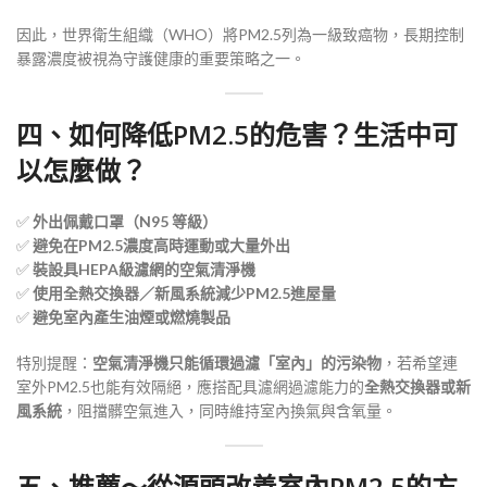
因此，世界衛生組織（WHO）將PM2.5列為一級致癌物，長期控制
暴露濃度被視為守護健康的重要策略之一。
四、如何降低PM2.5的危害？生活中可
以怎麼做？
✅
外出佩戴口罩（N95 等級）
✅
避免在PM2.5濃度高時運動或大量外出
✅
裝設具HEPA級濾網的空氣清淨機
✅
使用全熱交換器／新風系統減少PM2.5進屋量
✅
避免室內產生油煙或燃燒製品
特別提醒：
空氣清淨機只能循環過濾「室內」的污染物
，若希望連
室外PM2.5也能有效隔絕，應搭配具濾網過濾能力的
全熱交換器或新
風系統
，阻擋髒空氣進入，同時維持室內換氣與含氧量。
五、推薦～從源頭改善室內PM2.5的方