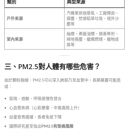
類別
典型來源
汽機車排放廢氣、工廠煙囪、
戶外來源
揚塵、焚燒稻草垃圾、境外沙
塵等
抽煙、煮飯油煙、燒香祭祀、
室內來源
掃地揚塵、蠟燭燃燒、寵物皮
屑等
三、PM2.5對人體有哪些危害？
由於顆粒極細，PM2.5可以深入肺部乃至血管中，長期暴露可能造
成：
氣喘、過敏、呼吸道慢性發炎
心血管疾病（心肌梗塞、中風風險上升）
幼童發育遲緩、長者免疫下降
國際研究甚至指出
PM2.5有致癌風險