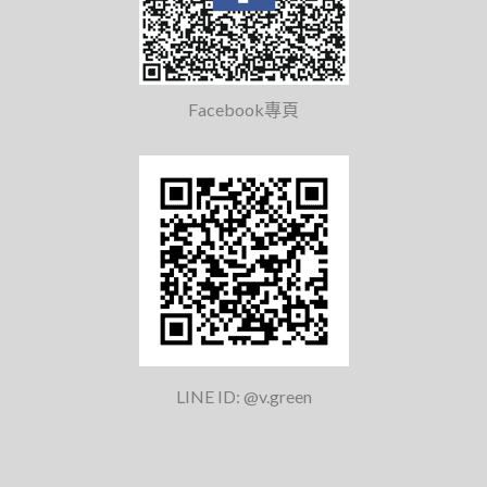
Facebook專頁
LINE ID: @v.green