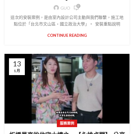
0
GUO
這次的安裝案例，是由室內設計公司主動與我們聯繫，施工地
點位於「台北市文山區・國立政治大學」。 安裝重點說明
CONTINUE READING
13
1 月
服務案例