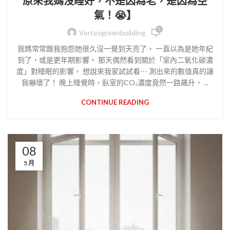
原來我媽沒睡好，不是因為老，是因為空
氣！😭】
0
Vortexgreenbuilding
我媽常常跟我抱怨她很久沒一覺到天亮了， 一直以為是她年紀
到了，或是更年期影響。 那天偶然看到關於「室內二氧化碳濃
度」對睡眠的影響， 想說來我家試試看⋯ 測出來的數值真的讓
我嚇壞了！ 晚上睡覺時，臥室的CO₂濃度竟然一路飆升， ...
CONTINUE READING
08
5 月