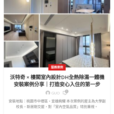
服務案例
沃特奇 × 樓閣室內設計DH全熱除濕一體機
安裝案例分享｜打造安心入住的第一步
0
GUO
安裝地點：桃園市中壢區・宜雄絢耀 本次案例的屋主為大學副
校長，新居剛交屋，對「室內空氣品質」特別重視。