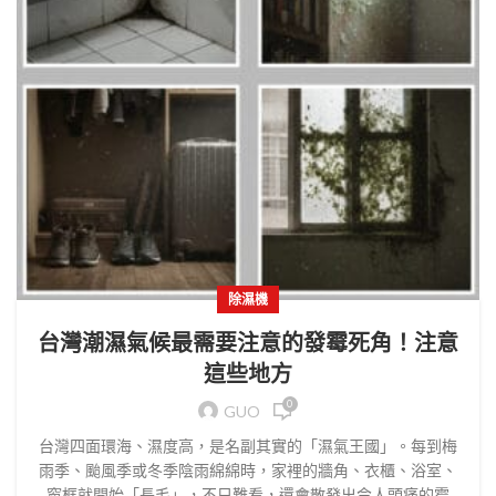
除濕機
台灣潮濕氣候最需要注意的發霉死角！注意
這些地方
0
GUO
台灣四面環海、濕度高，是名副其實的「濕氣王國」。每到梅
雨季、颱風季或冬季陰雨綿綿時，家裡的牆角、衣櫃、浴室、
窗框就開始「長毛」，不只難看，還會散發出令人頭痛的霉