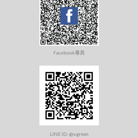
Facebook專頁
LINE ID: @v.green