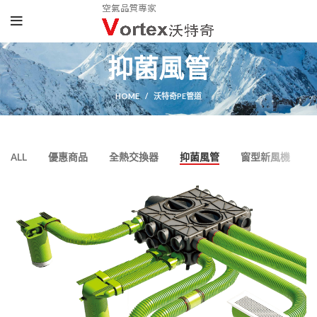
抑菌風管
HOME
沃特奇PE管道
ALL
優惠商品
全熱交換器
抑菌風管
窗型新風機