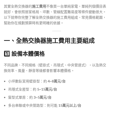
其實全熱交換器的
施工費用
不像買一台單純家電，單純列個價目表
就好，會依照居家格局、坪數、管線配置難易度等條件變動很大。
以下就帶你完整了解全熱交換器的施工費用組成、常見價格範圍，
幫助你在規劃預算時有更明確的依據。
一、全熱交換器施工費用主要組成
1️⃣ 設備本體價格
不同品牌、不同規格（壁掛式、吊隱式、中央管道式），以及熱交
換效率、風量、靜音等級都會影響本體價格。
小坪數臥室用壁掛型：約
4~8萬元/台
吊隱式全屋型：約
5~15萬元/台
窗型式單房：約
3~5萬元/台
多台串聯或中央管路型：則可能
15萬元以上/台