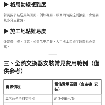
▶ 格局動線複雜度
若需要多點送風與回風，例如客廳、臥室同時要達到換氣，會需要
較多分支管路。
▶ 施工地點難易度
像是樓中樓、挑高、或需吊車吊裝，人工成本與施工時間也會提
高。
三、全熱交換器安裝常見費用範例（僅
供參考）
預估費用區間（含主機+安
需求情境
裝）
單房窗型全熱交換器
約
3~5萬元/台