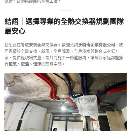
健康、舒適與節能的空氣生活。
結語｜選擇專業的全熱交換器規劃團隊
最安心
若您正在考慮安裝全熱交換器，歡迎洽詢
沃特奇企業有限公司
，我
們專精於全熱交換、新風、全戶除濕、全戶淨水等整合式空氣方
案，提供從現場丈量、設計到施工一條龍服務，讓每個家庭都能擁
有
恆氧、恆溫、恆淨
的理想空間。