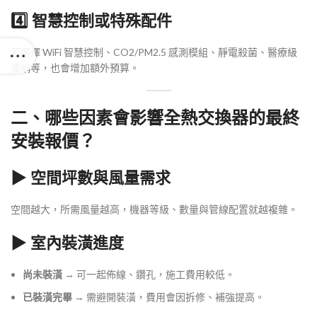
4️⃣ 智慧控制或特殊配件
若選擇 WiFi 智慧控制、CO2/PM2.5 感測模組、靜電殺菌、醫療級
濾網等，也會增加額外預算。
二、哪些因素會影響全熱交換器的最終
安裝報價？
▶ 空間坪數與風量需求
空間越大，所需風量越高，機器等級、數量與管線配置就越複雜。
▶ 室內裝潢進度
尚未裝潢
→ 可一起佈線、鑽孔，施工費用較低。
已裝潢完畢
→ 需避開裝潢，費用會因拆修、補強提高。