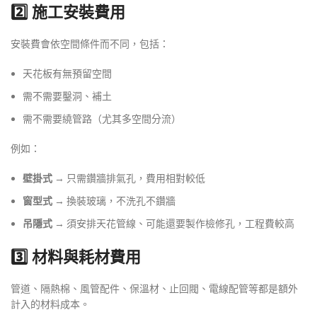
2️⃣ 施工安裝費用
安裝費會依空間條件而不同，包括：
天花板有無預留空間
需不需要鑿洞、補土
需不需要繞管路（尤其多空間分流）
例如：
壁掛式
→ 只需鑽牆排氣孔，費用相對較低
窗型式
→ 換裝玻璃，不洗孔不鑽牆
吊隱式
→ 須安排天花管線、可能還要製作檢修孔，工程費較高
3️⃣ 材料與耗材費用
管道、隔熱棉、風管配件、保溫材、止回閥、電線配管等都是額外
計入的材料成本。