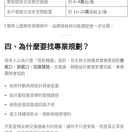
單房壁掛式全熱交換器
約
4~8萬元/台
全戶管路分流多空間配置
約
15~25萬元以上/台
❗ 實際上還需依現場條件、品牌規格與功能選配進一步估價。
四、為什麼要找專業規劃？
很多人以為只要「買對機器」就好，但全熱交換器其實需要搭配
進
氣口、排氣口、回風管路
，且風速、靜壓設計都會影響效能。專業
團隊會協助：
依照坪數與用途計算換氣量
設計最短最安靜的管線路徑
避免送風短路或回風不良
施工時確保防水、隔熱與檢修便利
才能發揮全熱交換器最大的效益，讓你不只是安裝，而是真正享有