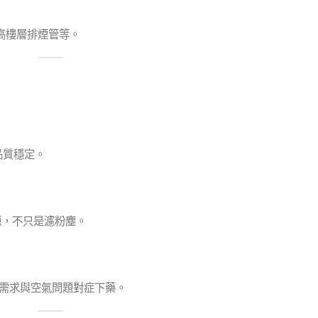
高樓層排煙管等。
品質穩定。
源，不只是濾粉塵。
庭需求與空氣問題對症下藥。