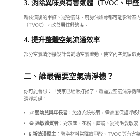
3.
消除異味與有害氣體（TVOC、甲醛
新裝潢後的甲醛、寵物氣味、廚房油煙等都可能影響室
（TVOC），改善居住舒適度。
4.
提升整體空氣流通效率
部分空氣清淨機設計會輔助空氣流動，使室內空氣循環
二、誰最需要空氣清淨機？
你可能會想：「我家已經常打掃了，還需要空氣清淨機
清淨設備：
👶
嬰幼兒與年長者
：免疫系統較弱，需高度保護呼吸
😷
過敏體質者
：對灰塵、花粉、塵蟎、寵物毛髮敏感
🧪
新裝潢屋主
：裝潢材料常釋放甲醛、TVOC 等有害