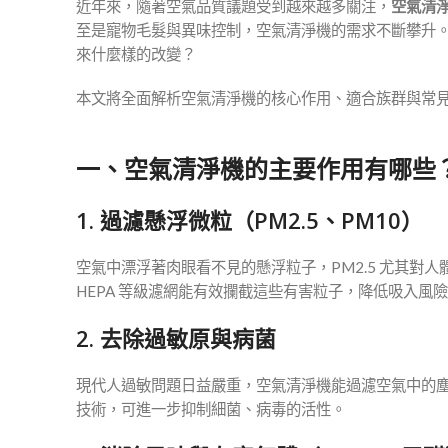
近年來，隨著空氣品質議題受到越來越多關注，
空氣清
至是寵物毛髮與異味控制，空氣清淨機的需求不斷攀升
來什麼樣的改變？
本文將全面解析空氣清淨機的核心作用、適合族群與常
一、空氣清淨機的主要作用有哪些
1.
過濾懸浮微粒（PM2.5、PM10）
空氣中漂浮著肉眼看不見的懸浮粒子，PM2.5 尤其
HEPA 等級濾網能有效攔截這些有害粒子，降低吸入風
2.
去除過敏原與病菌
現代人過敏問題日益嚴重，空氣清淨機能過濾空氣中的塵
技術，可進一步抑制細菌、病毒的活性。