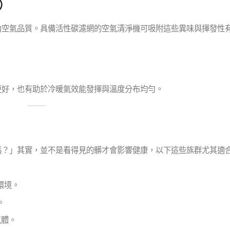
）
內空氣品質。具備活性碳濾網的空氣清淨機可吸附這些異味與揮發性
更好，也有助於冷暖氣效能發揮與溫度分布均勻。
嗎？」其實，並不是看得見的髒才會影響健康，以下這些族群尤其適
環境。
。
氣體。