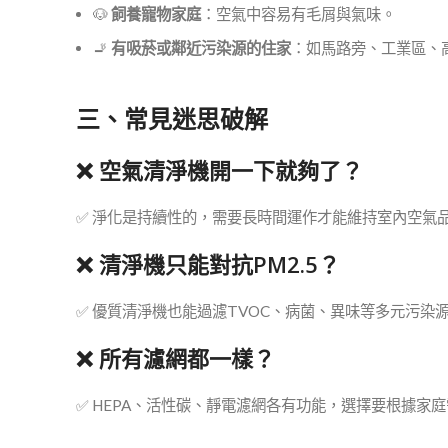
🐶
飼養寵物家庭
：空氣中容易有毛屑與氣味。
🚬
有吸菸或鄰近污染源的住家
：如馬路旁、工業區、
三、常見迷思破解
❌ 空氣清淨機開一下就夠了？
✅ 淨化是持續性的，需要長時間運作才能維持室內空氣
❌ 清淨機只能對抗PM2.5？
✅ 優質清淨機也能過濾TVOC、病菌、異味等多元污染
❌ 所有濾網都一樣？
✅ HEPA、活性碳、靜電濾網各有功能，選擇要根據家