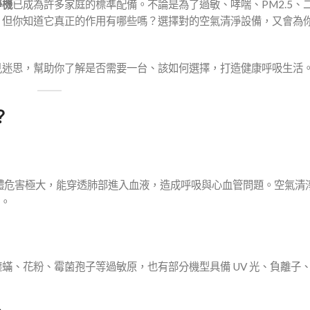
淨機
已成為許多家庭的標準配備。不論是為了過敏、哮喘、PM2.5、
。但你知道它真正的作用有哪些嗎？選擇對的空氣清淨設備，又會為
見迷思，幫助你了解是否需要一台、該如何選擇，打造健康呼吸生活
？
對人體危害極大，能穿透肺部進入血液，造成呼吸與心血管問題。空氣清
險。
蟎、花粉、霉菌孢子等過敏原，也有部分機型具備 UV 光、負離子