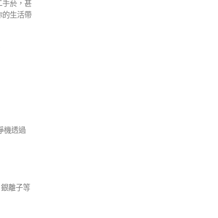
二手菸，甚
你的生活帶
。
淨機透過
、銀離子等