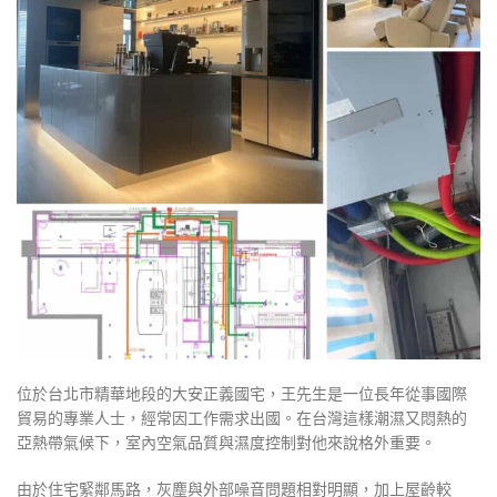
位於台北市精華地段的大安正義國宅，王先生是一位長年從事國際
貿易的專業人士，經常因工作需求出國。在台灣這樣潮濕又悶熱的
亞熱帶氣候下，室內空氣品質與濕度控制對他來說格外重要。
由於住宅緊鄰馬路，灰塵與外部噪音問題相對明顯，加上屋齡較