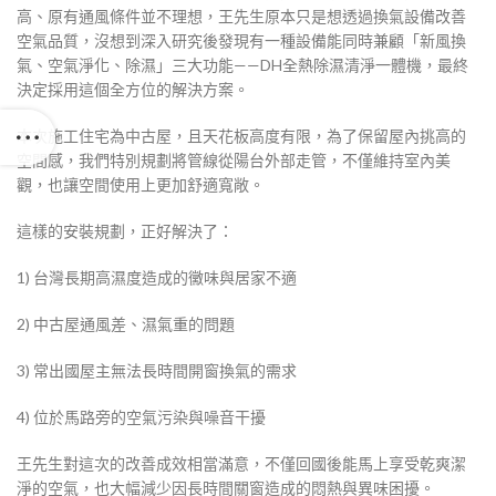
高、原有通風條件並不理想，王先生原本只是想透過換氣設備改善
空氣品質，沒想到深入研究後發現有一種設備能同時兼顧「新風換
氣、空氣淨化、除濕」三大功能——DH全熱除濕清淨一體機，最終
決定採用這個全方位的解決方案。
本次施工住宅為中古屋，且天花板高度有限，為了保留屋內挑高的
空間感，我們特別規劃將管線從陽台外部走管，不僅維持室內美
觀，也讓空間使用上更加舒適寬敞。
這樣的安裝規劃，正好解決了：
1) 台灣長期高濕度造成的黴味與居家不適
2) 中古屋通風差、濕氣重的問題
3) 常出國屋主無法長時間開窗換氣的需求
4) 位於馬路旁的空氣污染與噪音干擾
王先生對這次的改善成效相當滿意，不僅回國後能馬上享受乾爽潔
淨的空氣，也大幅減少因長時間關窗造成的悶熱與異味困擾。