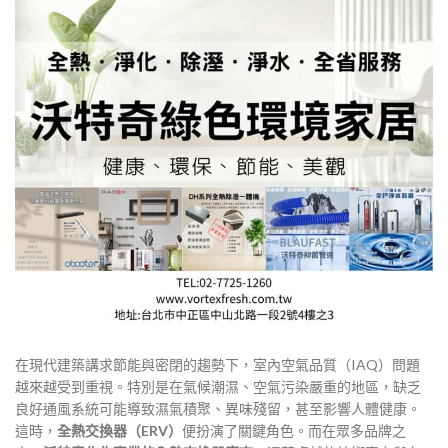
在現代建築講求節能與密閉的趨勢下，室內空氣品質（IAQ）問題
越來越受到重視。特別是在氣候潮濕、空氣污染嚴重的地區，缺乏
良好通風系統可能導致濕氣積聚、異味殘留，甚至影響人體健康。
這時，
全熱交換器（ERV）
便扮演了關鍵角色。而在眾多品牌之