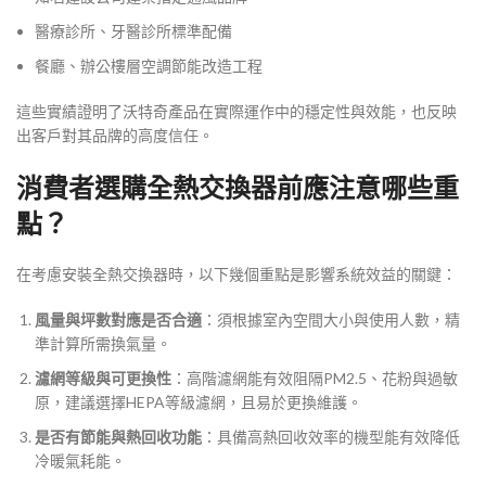
醫療診所、牙醫診所標準配備
餐廳、辦公樓層空調節能改造工程
這些實績證明了沃特奇產品在實際運作中的穩定性與效能，也反映
出客戶對其品牌的高度信任。
消費者選購全熱交換器前應注意哪些重
點？
在考慮安裝全熱交換器時，以下幾個重點是影響系統效益的關鍵：
風量與坪數對應是否合適
：須根據室內空間大小與使用人數，精
準計算所需換氣量。
濾網等級與可更換性
：高階濾網能有效阻隔PM2.5、花粉與過敏
原，建議選擇HEPA等級濾網，且易於更換維護。
是否有節能與熱回收功能
：具備高熱回收效率的機型能有效降低
冷暖氣耗能。