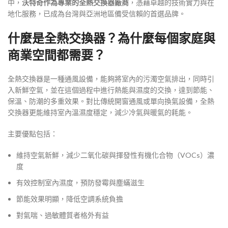
中，
沃特奇作為專業的全熱交換器廠商
，憑藉卓越的技術實力與在
地化服務，已成為台灣與亞洲地區備受信賴的首選品牌。
什麼是全熱交換器？為什麼每個家庭與
商業空間都需要？
全熱交換器是一種通風設備，能夠將室內的污濁空氣排出，同時引
入新鮮空氣，並在這個過程中進行熱能與濕度的交換，達到節能、
保溫、防潮的多重效果。對比傳統開窗通風或單向換氣設備，全熱
交換器更能維持室內溫濕度穩定，減少冷氣與暖氣的耗能。
主要優點包括：
維持空氣新鮮，減少二氧化碳與揮發性有機化合物（VOCs）濃
度
有效控制室內濕度，預防發霉與塵蟎滋生
節能效果明顯，降低空調系統負擔
對氣喘、過敏體質者格外有益