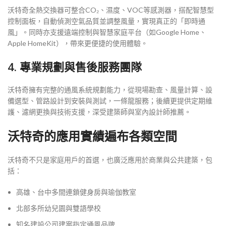
沃特奇全熱交換器可整合CO₂、濕度、VOC等感測器，搭配智慧型
控制面板，自動偵測空氣品質並調整風量，實現真正的「即時通
風」。同時亦支援遠端控制與智慧家庭平台（如Google Home、
Apple HomeKit），帶來更便捷的使用體驗。
4. 專業規劃與售後服務團隊
沃特奇擁有完整的通風系統規劃能力，從現場勘查、風量計算、設
備選型、管路設計到安裝與測試，一條龍服務；後續更提供定期維
護、濾網更換與技術支援，深受建築師與室內設計師推薦。
沃特奇的應用實績遍布各類空間
沃特奇不只是家庭用戶的首選，也廣泛應用於商業與公共建築，包
括：
高雄、台中多間連鎖健身房與瑜伽教室
北部多所幼兒園與雙語學校
知名建設公司建案指定通風品牌