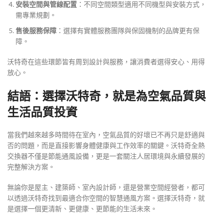
安裝空間與管線配置
：不同空間類型適用不同機型與安裝方式，
需專業規劃。
售後服務保障
：選擇有實體服務團隊與保固機制的品牌更有保
障。
沃特奇在這些環節皆有周到設計與服務，讓消費者選得安心、用得
放心。
結語：選擇沃特奇，就是為空氣品質與
生活品質投資
當我們越來越多時間待在室內，空氣品質的好壞已不再只是舒適與
否的問題，而是直接影響身體健康與工作效率的關鍵。沃特奇全熱
交換器不僅是節能通風設備，更是一套關注人居環境與永續發展的
完整解決方案。
無論你是屋主、建築師、室內設計師，還是營業空間經營者，都可
以透過沃特奇找到最適合你空間的智慧通風方案。選擇沃特奇，就
是選擇一個更清新、更健康、更節能的生活未來。