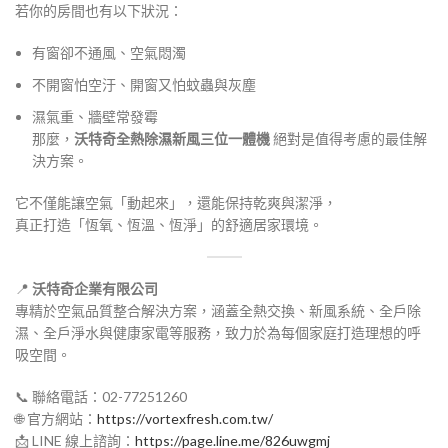
若你的房間也有以下狀況：
有窗卻不通風、空氣悶濁
不開窗怕空汙、開窗又怕蚊蟲與灰塵
濕氣重、牆壁常發霉
那麼，
沃特奇全熱除濕新風三位一體機
絕對是值得考慮的最佳解
決方案。
它不僅能讓空氣「動起來」，還能保持乾爽與潔淨，
真正打造「恆氧、恆溫、恆淨」的舒適居家環境。
📍
沃特奇企業有限公司
專精於空氣品質整合解決方案，涵蓋全熱交換、新風系統、全戶除
濕、全戶淨水與健康家電等服務，致力於為每個家庭打造理想的呼
吸空間。
📞 聯絡電話：02-77251260
🌐 官方網站：
https://vortexfresh.com.tw/
📩 LINE 線上諮詢：
https://page.line.me/826uwgmj