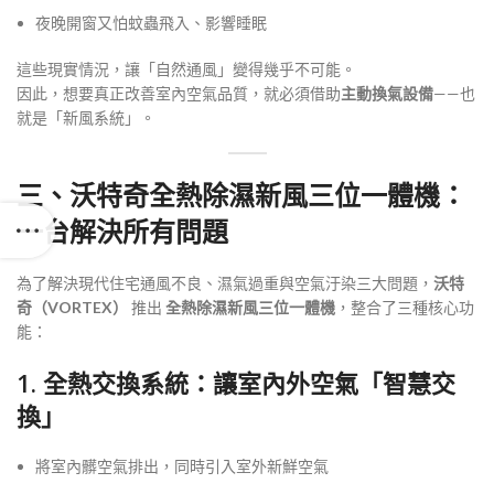
夜晚開窗又怕蚊蟲飛入、影響睡眠
這些現實情況，讓「自然通風」變得幾乎不可能。
因此，想要真正改善室內空氣品質，就必須借助
主動換氣設備
——也
就是「新風系統」。
三、沃特奇全熱除濕新風三位一體機：
一台解決所有問題
為了解決現代住宅通風不良、濕氣過重與空氣汙染三大問題，
沃特
奇（VORTEX）
推出
全熱除濕新風三位一體機
，整合了三種核心功
能：
1. 全熱交換系統：讓室內外空氣「智慧交
換」
將室內髒空氣排出，同時引入室外新鮮空氣