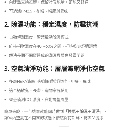
內建熱交換芯體，保留冷暖能量，節能又舒適
可過濾PM2.5、花粉、粉塵與異味
2. 除濕功能：穩定濕度，防霉抗潮
自動偵測濕度，智慧啟動除濕模式
維持相對濕度在40～60%之間，打造乾爽舒適環境
解決長期不開窗造成的潮濕與牆角發霉問題
3. 空氣清淨功能：層層濾網淨化空氣
多層HEPA濾網可過濾細懸浮微粒、甲醛、異味
適合過敏兒、長輩、寵物家庭使用
智慧偵測CO₂濃度，自動調整風量
簡單來說，一台機器就能同時做到「
換氣＋除濕＋清淨
」，
讓室內空氣在不開窗的狀態下依然保持新鮮、乾爽又健康。