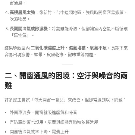
窗通風。
高樓層風太強
：像新竹、台中這類地區，強風時開窗容易掀簾、
吹落物品。
長期開冷氣或除濕機
：冷氣雖能降溫，但卻讓室內空氣不斷循環
「舊空氣」。
結果導致室內
二氧化碳濃度上升、濕氣堆積、氧氣不足
，長期下來
容易出現疲倦、頭暈、皮膚乾癢、黴味重等問題。
二、開窗通風的困境：空汙與噪音的兩
難
許多屋主嘗試「每天開窗一會兒」來改善，但卻常遇到以下問題：
外面車流多，開窗就吸進廢氣和噪音
有防霾紗窗也沒用，灰塵與細懸浮微粒依舊進屋
開窗後冷氣效率下降、電費上升