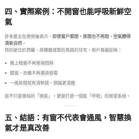
四、實際案例：不開窗也能呼吸新鮮空
氣
許多屋主在使用後表示，
即使窗戶緊閉，房間也不再悶、空氣變得
清新自然
。
特別是位於西曬、高樓層或靠近馬路的住宅，用戶普遍反映：
晚上睡覺不再覺得悶熱
壁面、衣櫃不再潮濕發霉
一進房間就有清新感，頭腦更清醒
這不只是單純的「換氣」，更是打造一個能「呼吸」的居家系統。
五、結語：有窗不代表會通風，智慧換
氣才是真改善