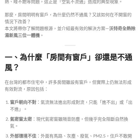
熱、睡不飽等問題，這正是「空氣不流通」造成的典型現象。
那麼，房間明明有窗戶，為什麼仍然不通風？又該如何在不開窗的
情況下改善？
本文將帶你了解問題根源，並介紹最有效的解決方案—
沃特奇全熱除
濕新風三位一體機
。
一、為什麼「房間有窗戶」卻還是不通
風？
在台灣的都市住宅中，許多房間雖設有窗戶，但實際上仍無法形成
有效對流，原因包括：
窗戶朝向不對
：氣流無法進出形成對流，只能「進不出」或「出
不進」。
氣密窗太密
：現代氣密窗雖隔音防塵，但幾乎完全阻斷自然換
氣。
外部環境不佳
：外面有馬路、灰塵、廢氣、PM2.5，住戶不敢開