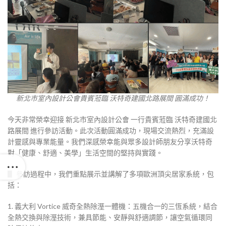
新北市室內設計公會貴賓蒞臨 沃特奇建國北路展間 圓滿成功！
今天非常榮幸迎接 新北市室內設計公會 一行貴賓蒞臨 沃特奇建國北
路展間 進行參訪活動。此次活動圓滿成功，現場交流熱烈，充滿設
計靈感與專業能量。我們深感榮幸能與眾多設計師朋友分享沃特奇
對「健康、舒適、美學」生活空間的堅持與實踐。
▋ 參訪過程中，我們重點展示並講解了多項歐洲頂尖居家系統，包
括：
1. 義大利 Vortice 威奇全熱除溼一體機：五機合一的三恆系統，結合
全熱交換與除溼技術，兼具節能、安靜與舒適調節，讓空氣循環同