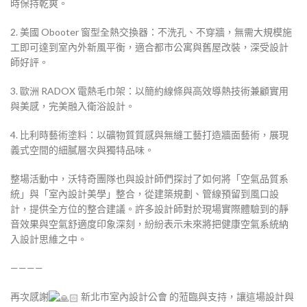
時保持乾爽。
2. 美國 Obooter 窗型全熱交換器：不洗孔、不穿牆，無需大規模施
工即可達到室內外新風平衡，適合都市公寓與舊屋改裝，深受設計
師好評。
3. 歐洲 RADOX 電熱毛巾架：以簡約線條與高效導熱技術兼顧實用
與美感，完美融入衛浴設計。
4. 比利時藝術塗料：以礦物質質感與無縫工藝打造牆面藝術，展現
義式空間的細膩層次與獨特品味。
整場活動中，沃特奇團隊也與設計師們探討了如何將「空氣品質系
統」與「室內設計美學」整合，從建築規劃、管線預留到風口設
計，提供全方位的整合建議。許多設計師對於現場實際體驗到的靜
音效果與空氣舒適度印象深刻，紛紛表示未來將把健康空氣系統納
入設計思維之中。
————
再次感謝
新北市室內設計公會 的蒞臨與支持，讓這場設計與