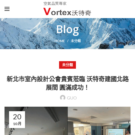
Blog
HOME
未分類
未分類
新北市室內設計公會貴賓蒞臨 沃特奇建國北路
展間 圓滿成功！
GUO
20
10 月