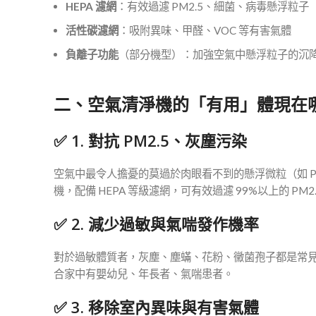
HEPA 濾網
：有效過濾 PM2.5、細菌、病毒懸浮粒子
活性碳濾網
：吸附異味、甲醛、VOC 等有害氣體
負離子功能
（部分機型）：加強空氣中懸浮粒子的沉
二、空氣清淨機的「有用」體現在
✅ 1. 對抗 PM2.5、灰塵污染
空氣中最令人擔憂的莫過於肉眼看不到的懸浮微粒（如 
機，配備 HEPA 等級濾網，可有效過濾 99%以上的 P
✅ 2. 減少過敏與氣喘發作機率
對於過敏體質者，灰塵、塵蟎、花粉、黴菌孢子都是常
合家中有嬰幼兒、年長者、氣喘患者。
✅ 3. 移除室內異味與有害氣體