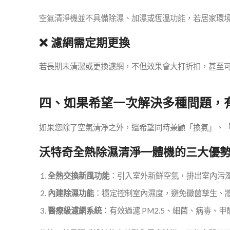
空氣清淨機並不具備除濕、加濕或恆溫功能，若居家環
❌ 濾網需定期更換
若長期未清潔或更換濾網，不但效果會大打折扣，甚至
四、如果希望一次解決多種問題，
如果您除了空氣清淨之外，還希望同時兼顧「換氣」、
沃特奇全熱除濕清淨一體機的三大優
全熱交換新風功能
：引入室外新鮮空氣，排出室內污
內建除濕功能
：穩定控制室內濕度，避免黴菌孳生、
醫療級濾網系統
：有效過濾 PM2.5、細菌、病毒、甲