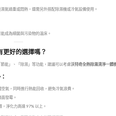
境濕氣過重或悶熱，還需另外搭配除濕機或冷氣設備使用。
可能成為細菌與污染物的溫床。
有更好的選擇嗎？
「節能」、「除濕」等功能，建議可以考慮
沃特奇全熱除濕清淨一體
勢：
濁空氣，同時進行熱能回收，避免冷氣浪費。
牆面發霉。
醛，淨化力高達 97% 以上。