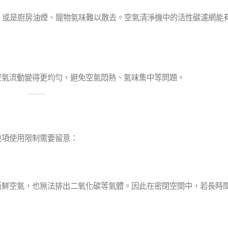
留；或是廚房油煙、寵物氣味難以散去。空氣清淨機中的活性碳濾網能
空氣流動變得更均勻，避免空氣悶熱、氣味集中等問題。
幾項使用限制需要留意：
新鮮空氣，也無法排出二氧化碳等氣體。因此在密閉空間中，若長時