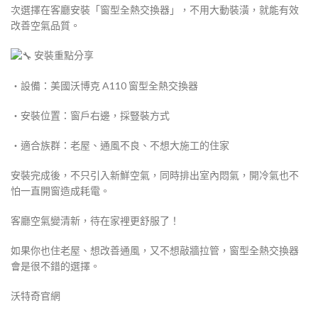
次選擇在客廳安裝「窗型全熱交換器」，不用大動裝潢，就能有效
改善空氣品質。
安裝重點分享
・設備：美國沃博克 A110 窗型全熱交換器
・安裝位置：窗戶右邊，採豎裝方式
・適合族群：老屋、通風不良、不想大施工的住家
安裝完成後，不只引入新鮮空氣，同時排出室內悶氣，開冷氣也不
怕一直開窗造成耗電。
客廳空氣變清新，待在家裡更舒服了！
如果你也住老屋、想改善通風，又不想敲牆拉管，窗型全熱交換器
會是很不錯的選擇。
沃特奇官網