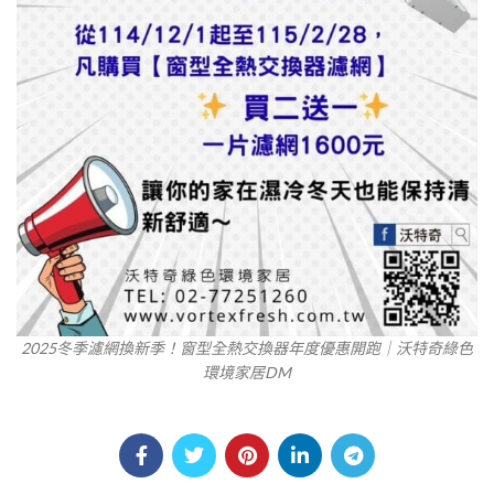
2025冬季濾網換新季！窗型全熱交換器年度優惠開跑｜沃特奇綠色
環境家居DM