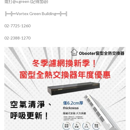
或打@v.green (記得加@)
╠═╬═Vortex Green Building═╬═╣
02-7725-1260
02-2388-1270