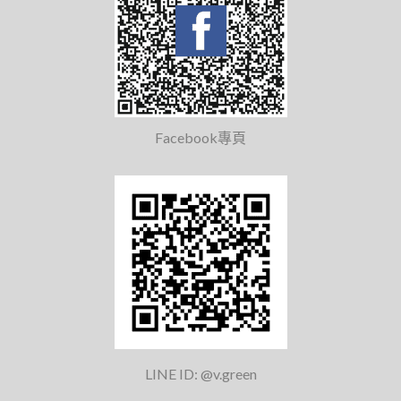
Facebook專頁
LINE ID: @v.green