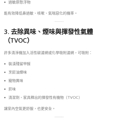
過敏原懸浮物
能有效降低鼻過敏、咳嗽、氣喘惡化的機率。
3. 去除異味、煙味與揮發性氣體
（TVOC）
許多清淨機加入活性碳濾網或化學吸附濾網，可吸附：
裝潢殘留甲醛
烹飪油煙味
寵物異味
菸味
清潔劑、家具釋出的揮發性有機物（TVOC）
讓室內空氣更舒服，也更安全。