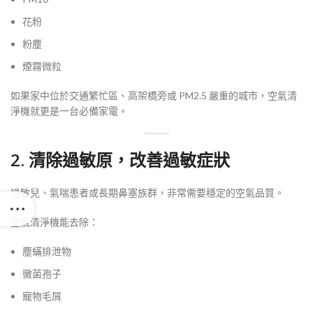
花粉
粉塵
煙霧微粒
如果家中位於交通繁忙區、高架橋旁或 PM2.5 嚴重的城市，空氣清
淨機就更是一台必備家電。
2. 清除過敏原，改善過敏症狀
過敏兒、氣喘患者或長期鼻塞族群，非常需要穩定的空氣品質。
空氣清淨機能去除：
塵蟎排泄物
黴菌孢子
寵物毛屑