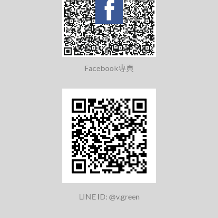
Facebook專頁
LINE ID: @v.green