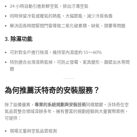
24 小時自動引進新鮮空氣、排出汙濁空氣
同時保留冷氣或暖氣的熱能，大幅節能、減少冷房負擔
解決因長時間緊閉門窗導致二氧化碳累積、缺氧、頭暈等問題
3. 除濕功能
可針對全戶進行除濕，維持室內濕度約 55～60％
特別適合台灣濕熱氣候，可防止發霉、家具變形、牆壁出水等問
題
為何推薦沃特奇的安裝服務？
除了設備優異，
專業的系統規劃與安裝技術
同樣關鍵。沃特奇在空
氣品質整合領域深耕多年，擁有豐富的規劃經驗與大量實際案例，
可提供：
現場丈量與空氣品質檢測