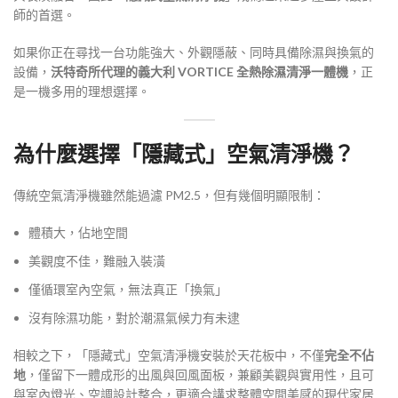
師的首選。
如果你正在尋找一台功能強大、外觀隱蔽、同時具備除濕與換氣的
設備，
沃特奇所代理的義大利 VORTICE 全熱除濕清淨一體機
，正
是一機多用的理想選擇。
為什麼選擇「隱藏式」空氣清淨機？
傳統空氣清淨機雖然能過濾 PM2.5，但有幾個明顯限制：
體積大，佔地空間
美觀度不佳，難融入裝潢
僅循環室內空氣，無法真正「換氣」
沒有除濕功能，對於潮濕氣候力有未逮
相較之下，「隱藏式」空氣清淨機安裝於天花板中，不僅
完全不佔
地
，僅留下一體成形的出風與回風面板，兼顧美觀與實用性，且可
與室內燈光、空調設計整合，更適合講求整體空間美感的現代家居