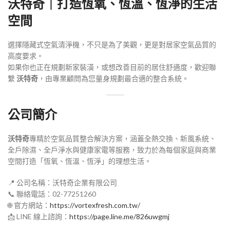
沃特奇｜打造恆氧、恆溫、恆淨的生活
空間
選擇隱藏式空氣清淨機，不只是為了美觀，更是對居家空氣品質的
高度要求。
如果你也正在規劃新家裝潢，或想改善目前的居住舒適度，歡迎聯
繫
沃特奇
，由專業顧問為您量身規劃最合適的整合系統。
公司簡介
沃特奇
專精於空氣品質整合解決方案，涵蓋全熱交換、新風系統、
全戶除濕、全戶淨水與健康家電等服務，致力於為每個家庭與商業
空間打造「恆氧、恆溫、恆淨」的理想生活。
📍 公司名稱：沃特奇企業有限公司
📞 聯絡電話：02-77251260
🌐 官方網站：
https://vortexfresh.com.tw/
📩 LINE 線上諮詢：
https://page.line.me/826uwgmj