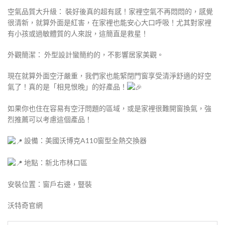
空氣品質大升級： 裝好後真的超有感！家裡空氣不再悶悶的，感覺
很清新，就算外面是紅害，在家裡也能安心大口呼吸！尤其對家裡
有小孩或過敏體質的人來說，這簡直是救星！
外觀簡潔： 外型設計蠻簡約的，不影響居家美觀。
現在就算外面空汙嚴重，我們家也能緊閉門窗享受清淨舒適的好空
氣了！真的是「相見恨晚」的好產品！
如果你也住在容易有空汙問題的區域，或是家裡很難開窗換氣，強
烈推薦可以考慮這個產品！
設備：美國沃博克A110窗型全熱交換器
地點：新北市林口區
安裝位置：窗戶右邊，豎裝
沃特奇官網