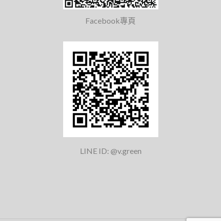
Facebook專頁
LINE ID: @v.green