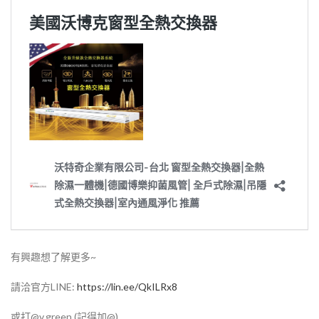
有興趣想了解更多~
請洽官方LINE:
https://lin.ee/QkILRx8
或打@v.green (記得加@)