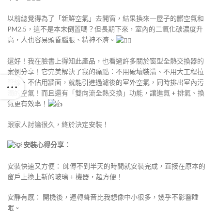
以前總覺得為了「新鮮空氣」去開窗，結果換來一屋子的髒空氣和
PM2.5，這不是本末倒置嗎？但長期下來，室內的二氧化碳濃度升
高，人也容易頭昏腦脹、精神不濟。
還好！我在臉書上得知此產品，也看過許多關於窗型全熱交換器的
案例分享！它完美解決了我的痛點：不用破壞裝潢、不用大工程拉
管線、不佔用牆面，就能引進過濾後的室外空氣，同時排出室內污
濁的空氣！而且還有「雙向流全熱交換」功能，讓進氣 + 排氣、換
氣更有效率！
跟家人討論很久，終於決定安裝！
安裝心得分享：
安裝快速又方便： 師傅不到半天的時間就安裝完成，直接在原本的
窗戶上換上新的玻璃 + 機器，超方便！
安靜有感： 開機後，運轉聲音比我想像中小很多，幾乎不影響睡
眠。