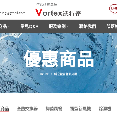
lding@gmail.com
商品
常見Q&A
服務案例
聯絡我們
部落
優惠商品
HOME
科之藍窗型新風機
惠商品
全熱交換器
抑菌風管
窗型新風機
除濕機