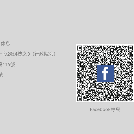
日休息
段2號4樓之3（行政院旁）
119號
號
Facebook專頁