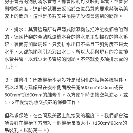
房子會有的消防灑水管等。都會限制可安裝的區域，也會影
嚮樓板高度。這部份就要去妥協於空氣品質的要求與裝潢美
感上的問題。這也是多數安裝吊隱式設備會遇到的問題。
２、排水：其實這是所有吊隱式除濕機包括冷氣機都會碰到
的。德國博樂的全熱除濕機本身的排水是主動揚程的排水系
統，裏面有加壓馬達。只要排水出口不遠且下斜角度不是太
水平，大都能順利引流到出水口。所以大都與現有的冷氣排
水管共管，以減少太多管線的問題。不然就要多項排水管的
工序。
３、維修孔：因為機枱本身設計是模組化的抽換各機組件，
所以以官方建議是在機枱側面設長寬600mm*600mm或長
900mm*寬600mm的維修孔。以方便平時更換空氣濾芯，或
1、2年後清洗熱交換芯的保養工作。
但為求保險，在空間及美觀上能接受的程度下。我們都會建
議最好在機枱下方開設一個機枱長寬大小（150cm*80cm的
吊裝孔。以防萬一。）