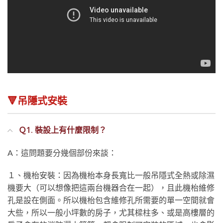
🔻吊隱式安裝
Ｑ1. 裝設上有什麼限制？
A：這問題要分幾個部份來談：
１、機枱安裝：因為機枱本身長寬比一般吊隱式全熱或除濕
機要大（可以想像把這兩台機器合在一起），且此機枱維修
孔是設在側面。所以機枱包含維修孔所需要的單一空間就會
大些，所以一般小坪數的房子，尤其樑柱多、或是高樓層的